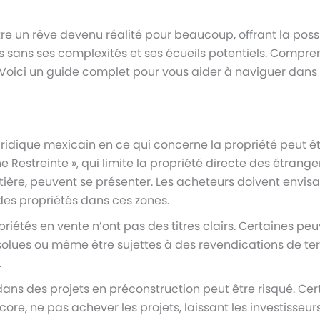
e un rêve devenu réalité pour beaucoup, offrant la possibi
s sans ses complexités et ses écueils potentiels. Compre
. Voici un guide complet pour vous aider à naviguer dans
ridique mexicain en ce qui concerne la propriété peut êt
Zone Restreinte », qui limite la propriété directe des étran
tière, peuvent se présenter. Les acheteurs doivent envisa
des propriétés dans ces zones.
priétés en vente n’ont pas des titres clairs. Certaines pe
ésolues ou même être sujettes à des revendications de ter
.
r dans des projets en préconstruction peut être risqué. 
ore, ne pas achever les projets, laissant les investisseur