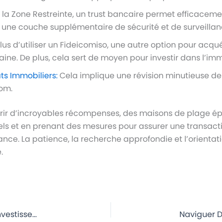
s la Zone Restreinte, un trust bancaire permet efficacem
t une couche supplémentaire de sécurité et de surveillanc
lus d’utiliser un Fideicomiso, une autre option pour acqu
ine. De plus, cela sert de moyen pour investir dans l’imm
ts Immobiliers:
Cela implique une révision minutieuse de
om.
rir d’incroyables récompenses, des maisons de plage ép
iels et en prenant des mesures pour assurer une transacti
nce. La patience, la recherche approfondie et l’orientati
.
Les meilleures destinations au Mexique pour l’investissement immobilier